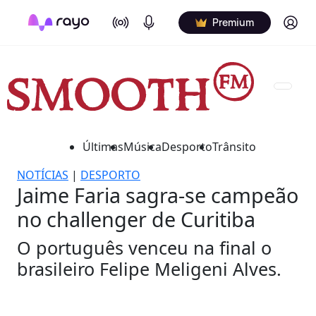
On Air
Podcasts
Log in
Premium
Últimas
Música
Desporto
Trânsito
NOTÍCIAS
|
DESPORTO
Jaime Faria sagra-se campeão
no challenger de Curitiba
O português venceu na final o
brasileiro Felipe Meligeni Alves.