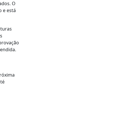
ados. O
o e está
aturas
as
mprovação
tendida.
próxima
até