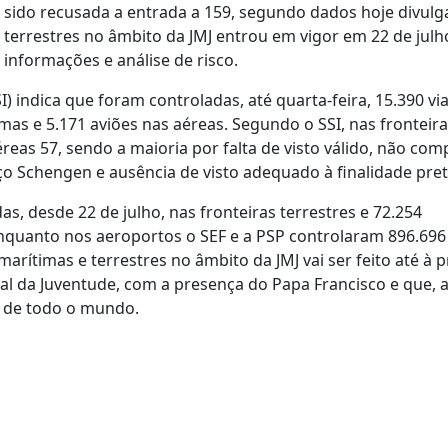
 sido recusada a entrada a 159, segundo dados hoje divulg
 terrestres no âmbito da JMJ entrou em vigor em 22 de julh
 informações e análise de risco.
) indica que foram controladas, até quarta-feira, 15.390 vi
mas e 5.171 aviões nas aéreas. Segundo o SSI, nas fronteir
éreas 57, sendo a maioria por falta de visto válido, não co
ço Schengen e ausência de visto adequado à finalidade pre
s, desde 22 de julho, nas fronteiras terrestres e 72.254
enquanto nos aeroportos o SEF e a PSP controlaram 896.696
arítimas e terrestres no âmbito da JMJ vai ser feito até à 
ial da Juventude, com a presença do Papa Francisco e que, 
s de todo o mundo.