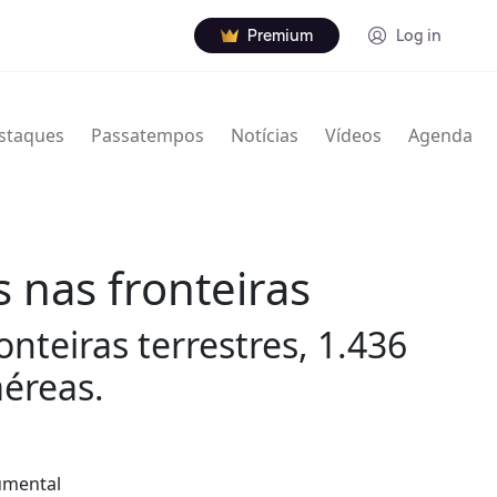
Premium
Log in
staques
Passatempos
Notícias
Vídeos
Agenda
 nas fronteiras
onteiras terrestres, 1.436
aéreas.
umental