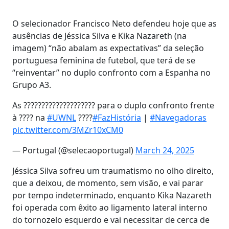
O selecionador Francisco Neto defendeu hoje que as
ausências de Jéssica Silva e Kika Nazareth (na
imagem) “não abalam as expectativas” da seleção
portuguesa feminina de futebol, que terá de se
“reinventar” no duplo confronto com a Espanha no
Grupo A3.
As ???????????????????? para o duplo confronto frente
à ???? na
#UWNL
????
#FazHistória
|
#Navegadoras
pic.twitter.com/3MZr10xCM0
— Portugal (@selecaoportugal)
March 24, 2025
Jéssica Silva sofreu um traumatismo no olho direito,
que a deixou, de momento, sem visão, e vai parar
por tempo indeterminado, enquanto Kika Nazareth
foi operada com êxito ao ligamento lateral interno
do tornozelo esquerdo e vai necessitar de cerca de