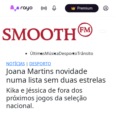
On Air
Podcasts
Log in
Premium
Últimas
Música
Desporto
Trânsito
NOTÍCIAS
|
DESPORTO
Joana Martins novidade
numa lista sem duas estrelas
Kika e Jéssica de fora dos
próximos jogos da seleção
nacional.