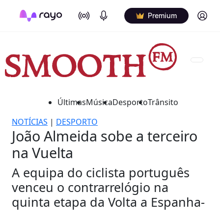
On Air
Podcasts
Log in
Premium
Últimas
Música
Desporto
Trânsito
NOTÍCIAS
|
DESPORTO
João Almeida sobe a terceiro
na Vuelta
A equipa do ciclista português
venceu o contrarrelógio na
quinta etapa da Volta a Espanha-