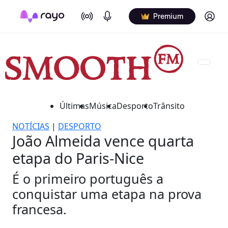
On Air
Podcasts
Log in
Premium
Últimas
Música
Desporto
Trânsito
NOTÍCIAS
|
DESPORTO
João Almeida vence quarta
etapa do Paris-Nice
É o primeiro português a
conquistar uma etapa na prova
francesa.