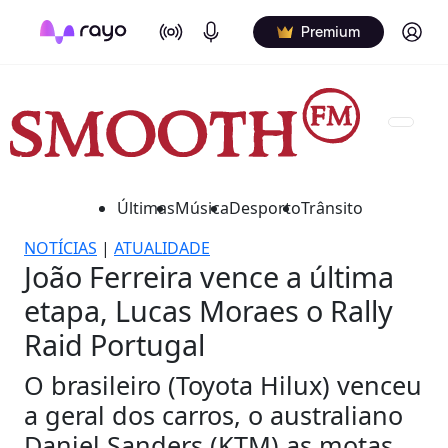
On Air
Podcasts
Log in
Premium
Últimas
Música
Desporto
Trânsito
NOTÍCIAS
|
ATUALIDADE
João Ferreira vence a última
etapa, Lucas Moraes o Rally
Raid Portugal
O brasileiro (Toyota Hilux) venceu
a geral dos carros, o australiano
Daniel Sanders (KTM) as motas.