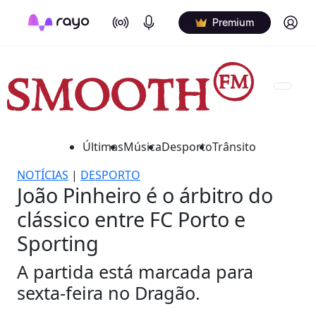
On Air
Podcasts
Log in
Premium
Últimas
Música
Desporto
Trânsito
NOTÍCIAS
|
DESPORTO
João Pinheiro é o árbitro do
clássico entre FC Porto e
Sporting
A partida está marcada para
sexta-feira no Dragão.