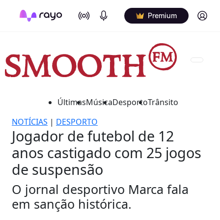
On Air
Podcasts
Log in
Premium
Últimas
Música
Desporto
Trânsito
NOTÍCIAS
|
DESPORTO
Jogador de futebol de 12
anos castigado com 25 jogos
de suspensão
O jornal desportivo Marca fala
em sanção histórica.