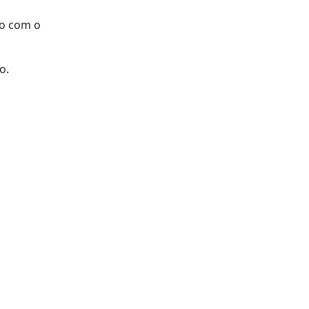
go com o
o.