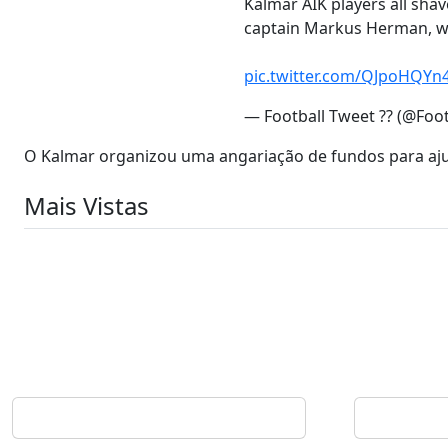
Kalmar AIK players all shav
captain Markus Herman, who
pic.twitter.com/QJpoHQYn
— Football Tweet ?? (@Foo
O Kalmar organizou uma angariação de fundos para aj
Mais Vistas