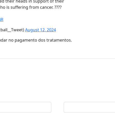
ed their heads in support of their
 is suffering from cancer. ????
4R
tball__Tweet)
August 12, 2024
udar no pagamento dos tratamentos.