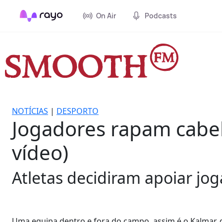
On Air
Podcasts
NOTÍCIAS
|
DESPORTO
Jogadores rapam cabel
vídeo)
Atletas decidiram apoiar jog
Uma equipa dentro e fora do campo, assim é o Kalmar, d