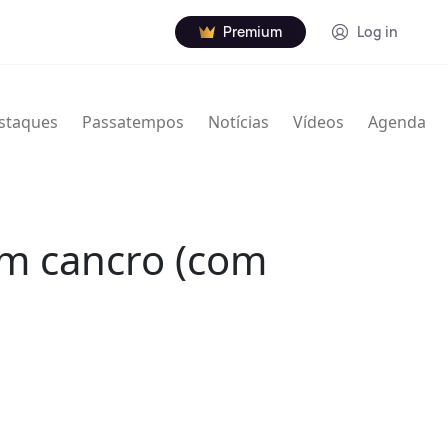
Premium
Log in
staques
Passatempos
Notícias
Vídeos
Agenda
om cancro (com