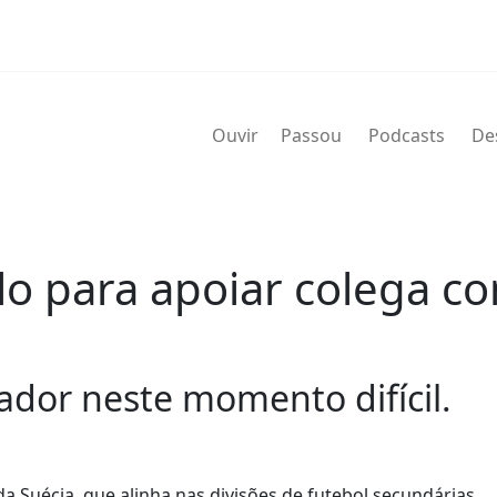
Ouvir
Passou
Podcasts
De
o para apoiar colega c
ador neste momento difícil.
a Suécia, que alinha nas divisões de futebol secundárias.