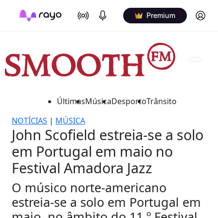
On Air
Podcasts
Log in
Premium
Últimas
Música
Desporto
Trânsito
NOTÍCIAS
|
MÚSICA
John Scofield estreia-se a solo
em Portugal em maio no
Festival Amadora Jazz
O músico norte-americano
estreia-se a solo em Portugal em
maio, no âmbito do 11.º Festival