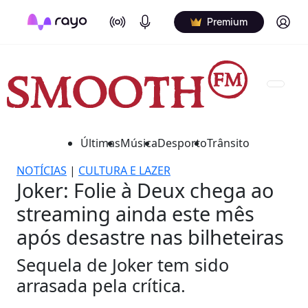
On Air
Podcasts
Log in
Premium
Últimas
Música
Desporto
Trânsito
NOTÍCIAS
|
CULTURA E LAZER
Joker: Folie à Deux chega ao
streaming ainda este mês
após desastre nas bilheteiras
Sequela de Joker tem sido
arrasada pela crítica.