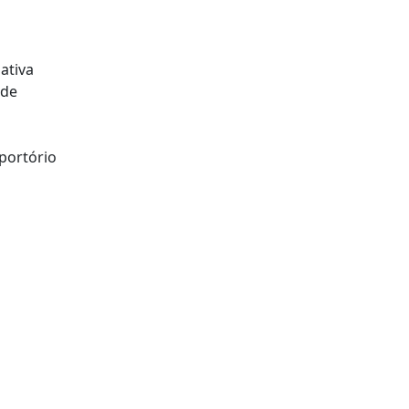
iativa
 de
eportório