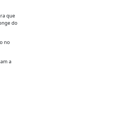
ira que
longe do
do no
ram a