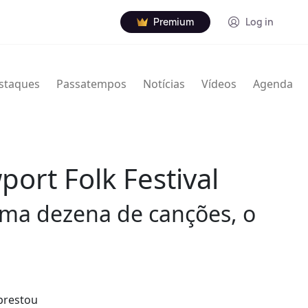
Premium
Log in
staques
Passatempos
Notícias
Vídeos
Agenda
ort Folk Festival
uma dezena de canções, o
 prestou