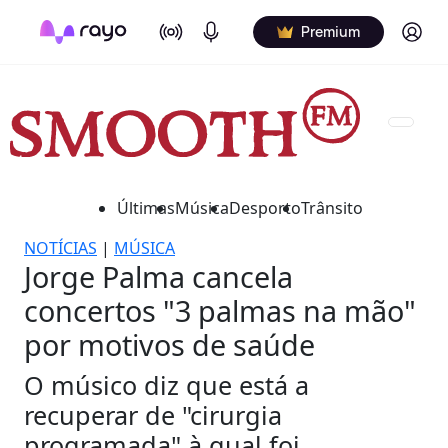
On Air
Podcasts
Log in
Premium
Últimas
Música
Desporto
Trânsito
NOTÍCIAS
|
MÚSICA
Jorge Palma cancela
concertos "3 palmas na mão"
por motivos de saúde
O músico diz que está a
recuperar de "cirurgia
programada" à qual foi