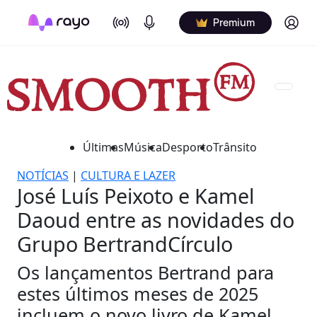
On Air
Podcasts
Log in
Premium
Últimas
Música
Desporto
Trânsito
NOTÍCIAS
|
CULTURA E LAZER
José Luís Peixoto e Kamel
Daoud entre as novidades do
Grupo BertrandCírculo
Os lançamentos Bertrand para
estes últimos meses de 2025
incluem o novo livro de Kamel