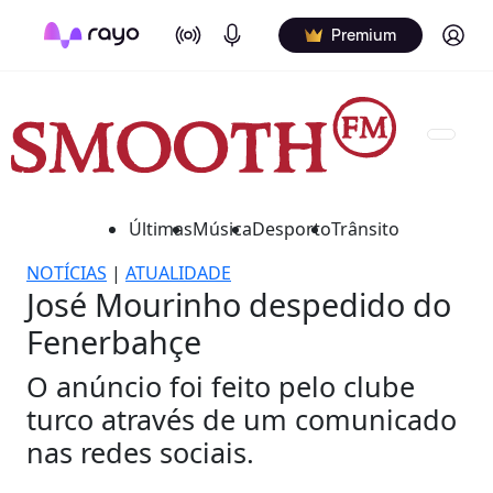
On Air
Podcasts
Log in
Premium
Últimas
Música
Desporto
Trânsito
NOTÍCIAS
|
ATUALIDADE
José Mourinho despedido do
Fenerbahçe
O anúncio foi feito pelo clube
turco através de um comunicado
nas redes sociais.