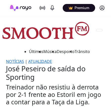
On Air
Podcasts
Log in
Premium
Últimas
Música
Desporto
Trânsito
NOTÍCIAS
|
ATUALIDADE
José Peseiro de saída do
Sporting
Treinador não resistiu à derrota
por 2-1 frente ao Estoril em jogo
a contar para a Taça da Liga.