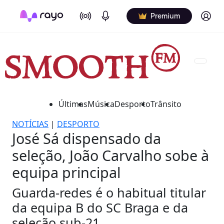
On Air
Podcasts
Log in
Premium
Últimas
Música
Desporto
Trânsito
NOTÍCIAS
|
DESPORTO
José Sá dispensado da
seleção, João Carvalho sobe à
equipa principal
Guarda-redes é o habitual titular
da equipa B do SC Braga e da
seleção sub-21.