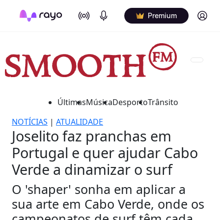
On Air
Podcasts
Log in
Premium
Últimas
Música
Desporto
Trânsito
NOTÍCIAS
|
ATUALIDADE
Joselito faz pranchas em
Portugal e quer ajudar Cabo
Verde a dinamizar o surf
O 'shaper' sonha em aplicar a
sua arte em Cabo Verde, onde os
campeonatos de surf têm cada