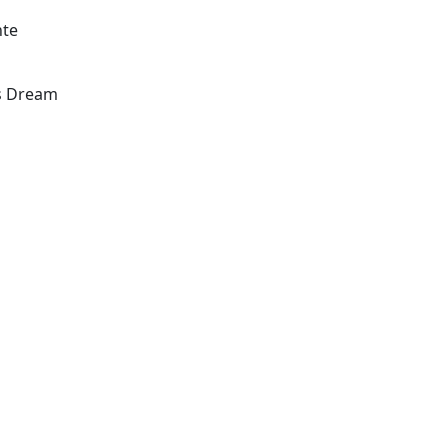
nte
´s Dream