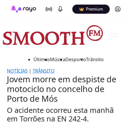
On Air
Podcasts
Log in
Premium
Últimas
Música
Desporto
Trânsito
NOTÍCIAS
|
TRÂNSITO
Jovem morre em despiste de
motociclo no concelho de
Porto de Mós
O acidente ocorreu esta manhã
em Torrões na EN 242-4.