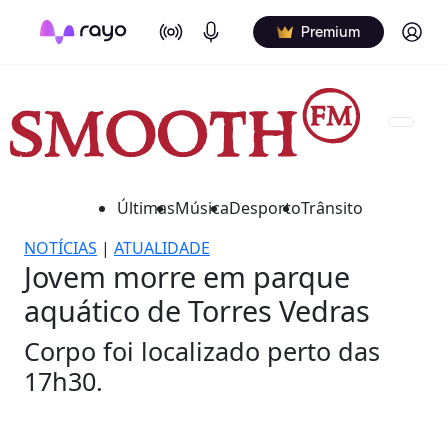
On Air
Podcasts
Log in
Premium
Últimas
Música
Desporto
Trânsito
NOTÍCIAS
|
ATUALIDADE
Jovem morre em parque
aquático de Torres Vedras
Corpo foi localizado perto das
17h30.