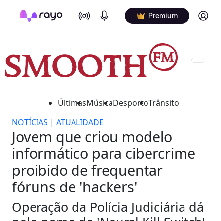
On Air
Podcasts
Log in
Premium
Últimas
Música
Desporto
Trânsito
NOTÍCIAS
|
ATUALIDADE
Jovem que criou modelo
informático para cibercrime
proibido de frequentar
fóruns de 'hackers'
Operação da Polícia Judiciária dá