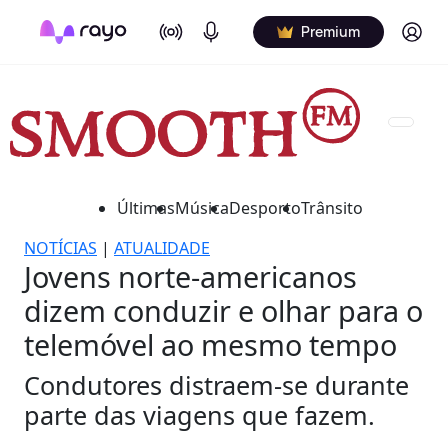
On Air
Podcasts
Log in
Premium
Últimas
Música
Desporto
Trânsito
NOTÍCIAS
|
ATUALIDADE
Jovens norte-americanos
dizem conduzir e olhar para o
telemóvel ao mesmo tempo
Condutores distraem-se durante
parte das viagens que fazem.