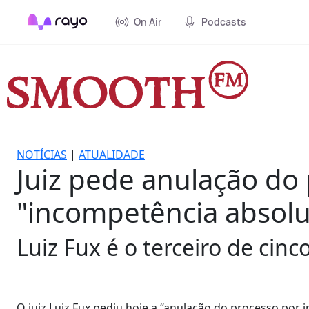
On Air
Podcasts
NOTÍCIAS
|
ATUALIDADE
Juiz pede anulação do
"incompetência absolu
Luiz Fux é o terceiro de cinc
O juiz Luiz Fux pediu hoje a “anulação do processo po