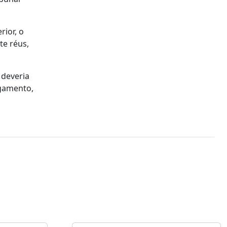
rior, o
te réus,
 deveria
lgamento,