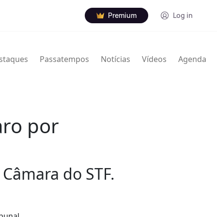
Premium
Log in
staques
Passatempos
Notícias
Vídeos
Agenda
aro por
ra Câmara do STF.
ibunal