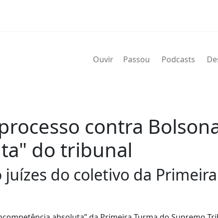
Ouvir
Passou
Podcasts
De
 processo contra Bolson
ta" do tribunal
o juízes do coletivo da Primei
r incompetência absoluta” da Primeira Turma do Supremo Tr