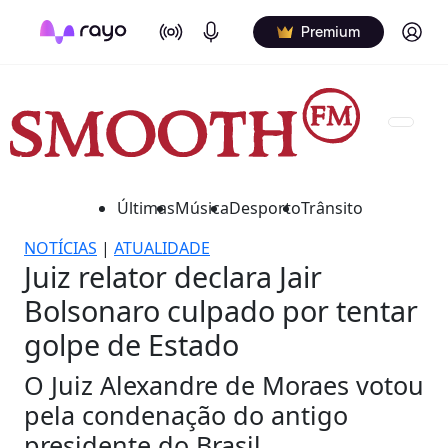
On Air
Podcasts
Log in
Premium
Últimas
Música
Desporto
Trânsito
NOTÍCIAS
|
ATUALIDADE
Juiz relator declara Jair
Bolsonaro culpado por tentar
golpe de Estado
O Juiz Alexandre de Moraes votou
pela condenação do antigo
presidente do Brasil.