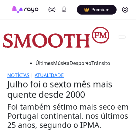
On Air
Podcasts
Log in
Premium
Últimas
Música
Desporto
Trânsito
NOTÍCIAS
|
ATUALIDADE
Julho foi o sexto mês mais
quente desde 2000
Foi também sétimo mais seco em
Portugal continental, nos últimos
25 anos, segundo o IPMA.