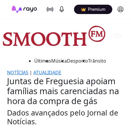
On Air
Podcasts
Log in
Premium
Últimas
Música
Desporto
Trânsito
NOTÍCIAS
|
ATUALIDADE
Juntas de Freguesia apoiam
famílias mais carenciadas na
hora da compra de gás
Dados avançados pelo Jornal de
Notícias.