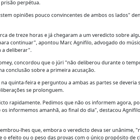
 prisão perpétua.
xistem opiniões pouco convincentes de ambos os lados" de
cerca de treze horas e já chegaram a um veredicto sobre al
para continuar", apontou Marc Agnifilo, advogado do músi
 a deliberar".
mey, concordou que o júri "não deliberou durante o temp
uma conclusão sobre a primeira acusação.
a quinta-feira e perguntou a ambas as partes se deveria so
eliberações se prolonguem.
dicto rapidamente. Pedimos que não os informem agora, p
 os informemos amanhã, ao final do dia", destacou Agnifil
lembrou-lhes que, embora o veredicto deva ser unânime, "
e o efeito ou o peso das provas com o único propósito de 