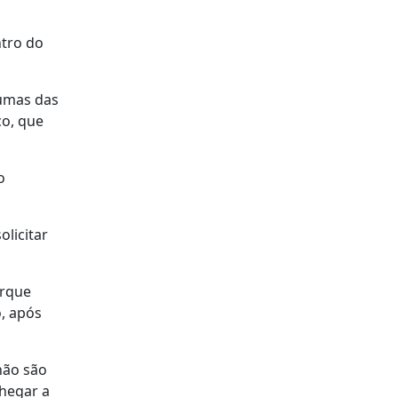
ntro do
gumas das
co, que
o
licitar
orque
o, após
não são
chegar a