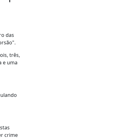
ro das
orsão".
is, três,
ra e uma
culando
stas
er crime