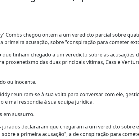
dy' Combs chegou ontem a um veredicto parcial sobre quat
e a primeira acusação, sobre "conspiração para cometer ext
 que tinham chegado a um veredicto sobre as acusações do
para proxenetismo das duas principais vítimas, Cassie Ventu
do ou inocente.
ddy reuniram-se à sua volta para conversar com ele, gesti
e mal respondia à sua equipa jurídica.
es em sussurro.
 os jurados declararam que chegaram a um veredicto sobre e
sobre a primeira acusação", a de conspiração para comet