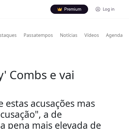
Premium
Log in
staques
Passatempos
Notícias
Vídeos
Agenda
y' Combs e vai
e estas acusações mas
cusação", a de
 a pena mais elevada de