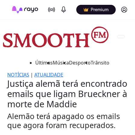
On Air
Podcasts
Log in
Premium
Últimas
Música
Desporto
Trânsito
NOTÍCIAS
|
ATUALIDADE
Justiça alemã terá encontrado
emails que ligam Brueckner à
morte de Maddie
Alemão terá apagado os emails
que agora foram recuperados.