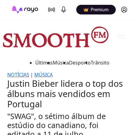
On Air
Podcasts
Log in
Premium
Últimas
Música
Desporto
Trânsito
NOTÍCIAS
|
MÚSICA
Justin Bieber lidera o top dos
álbuns mais vendidos em
Portugal
"SWAG", o sétimo álbum de
estúdio do canadiano, foi
editado a 11 de julho.