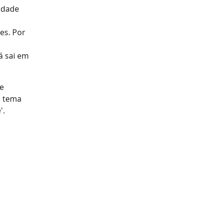
cidade
es. Por
á sai em
e
o tema
'.