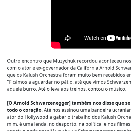
Outro encontro que Muzychuk recordou aconteceu nos E
com o ator e ex-governador da Califórnia Arnold Schwa
que os Kalush Orchestra foram muito bem recebidos e
"Ficámos a aguardar no pátio, até que vimos Schwarz
aquele burro. Até o leva aos treinos, contou o músico.
[O Arnold Schwarzenegger] também nos disse que se
todo o coração
. Até nos assinou uma bandeira ucrania
ator do Hollywood a gabar o trabalho dos Kalush Orche
mim, é uma lenda, no desporto, na política, e nos filme
oportunidade para Muzychuk e Schwarzenegger medirem