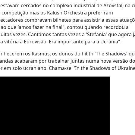
a estavam cercados no complexo industrial de Azovstal, na 
da competição mas os Kalush Orchestra preferiram
pectadores compravam bilhetes para assistir a essas atuaçõ
 ao que íamos fazer na final", contou quando recordou a
uitas vezes. Cantámos tantas vezes a 'Stefania' que agora j
vitória à Eurovisão. Era importante para a Ucrânia".
onhecerem os Rasmus, os donos do hit In 'The Shadows' qu
bandas acabaram por trabalhar juntas numa nova versão d
er em solo ucraniano. Chama-se 'In the Shadows of Ukraine