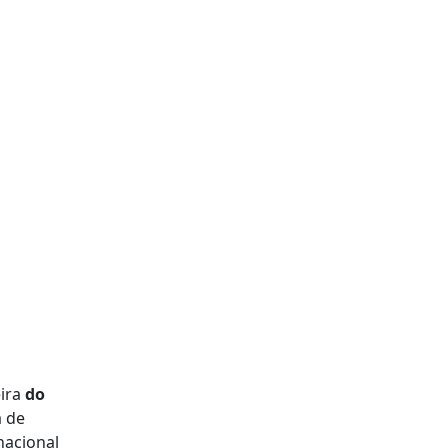
eira
do
a de
nacional