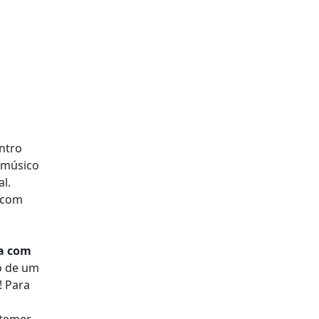
ntro
 músico
l.
 com
ia com
o de um
! Para
 temer