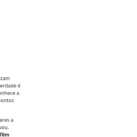
ostam
verdade é
conhece a
pontos
ares a
uou.
Têm