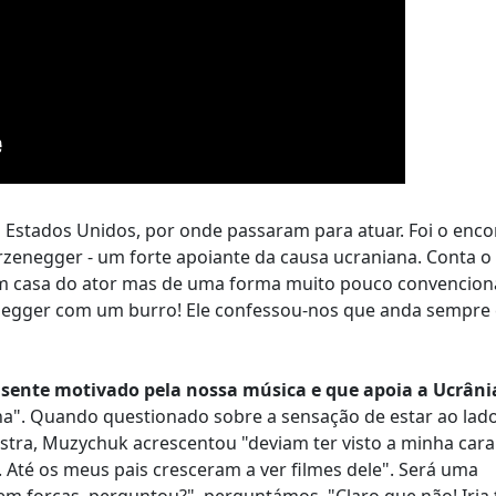
stados Unidos, por onde passaram para atuar. Foi o enco
rzenegger - um forte apoiante da causa ucraniana. Conta o
m casa do ator mas de uma forma muito pouco convenciona
enegger com um burro! Ele confessou-nos que anda sempre
 sente motivado pela nossa música e que apoia a Ucrân
na". Quando questionado sobre a sensação de estar ao lad
stra, Muzychuk acrescentou "deviam ter visto a minha cara
s. Até os meus pais cresceram a ver filmes dele". Será uma
 forças, perguntou?", perguntámos. "Claro que não! Iria