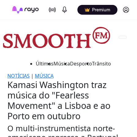
On Air
Podcasts
Log in
Premium
Últimas
Música
Desporto
Trânsito
NOTÍCIAS
|
MÚSICA
Kamasi Washington traz
música do "Fearless
Movement" a Lisboa e ao
Porto em outubro
O multi-instrumentista norte-