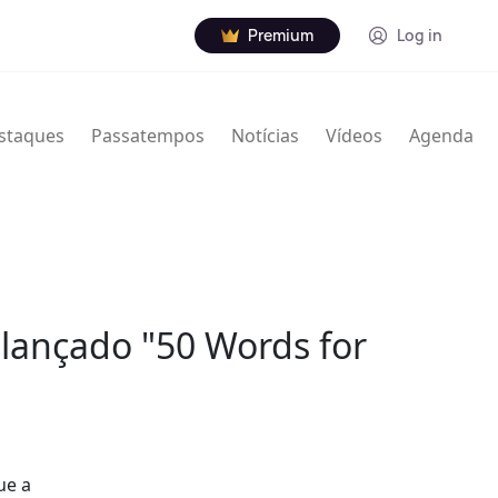
Premium
Log in
staques
Passatempos
Notícias
Vídeos
Agenda
 lançado "50 Words for
ue a