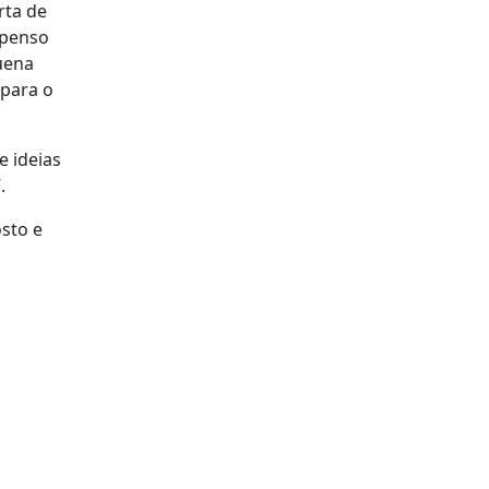
rta de
 penso
uena
 para o
 ideias
.
sto e