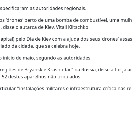
especificaram as autoridades regionais.
 dos ‘drones’ perto de uma bomba de combustível, uma mulh
isse o autarca de Kiev, Vitali Klitschko.
capital) pelo Dia de Kiev com a ajuda dos seus ‘drones’ assas
iado da cidade, que se celebra hoje.
o início de maio, segundo as autoridades.
 regiões de Bryansk e Krasnodar" na Rússia, disse a força a
o 52 destes aparelhos não tripulados.
icular "instalações militares e infraestrutura crítica nas r