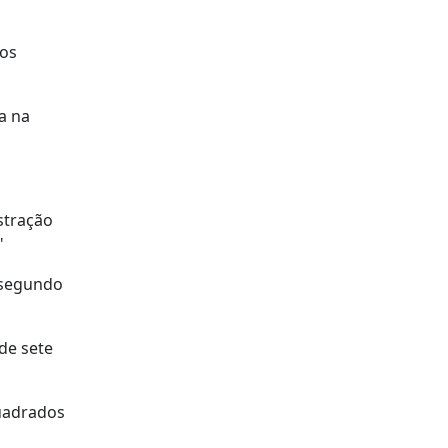
vos
a na
stração
"
, segundo
de sete
uadrados