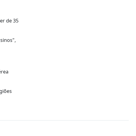
er de 35
sinos",
érea
egiões