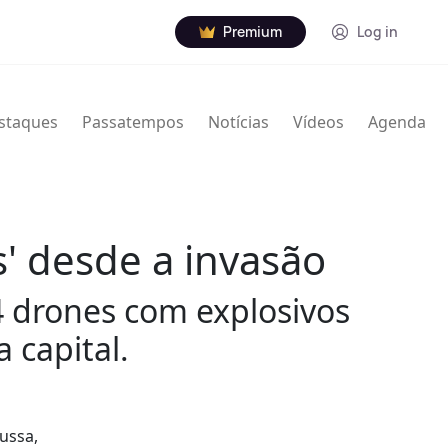
Premium
Log in
staques
Passatempos
Notícias
Vídeos
Agenda
s' desde a invasão
4 drones com explosivos
 capital.
ussa,