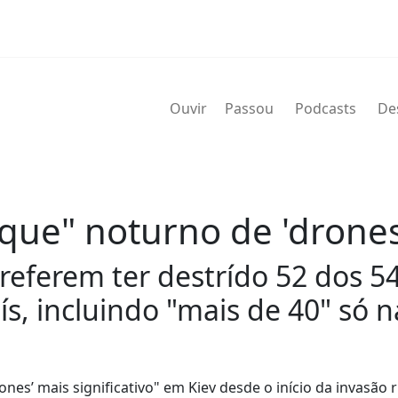
Ouvir
Passou
Podcasts
De
aque" noturno de 'drone
referem ter destrído 52 dos 5
, incluindo "mais de 40" só na
es’ mais significativo" em Kiev desde o início da invasão r