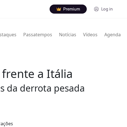
Premium
Log in
staques
Passatempos
Notícias
Vídeos
Agenda
rente a Itália
ois da derrota pesada
erações