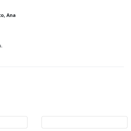
to, Ana
u.