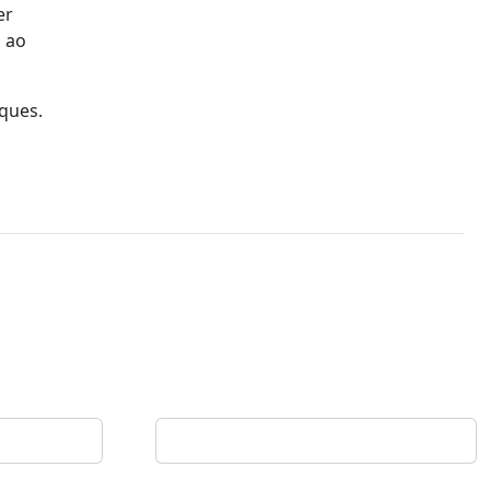
er
a ao
ques.