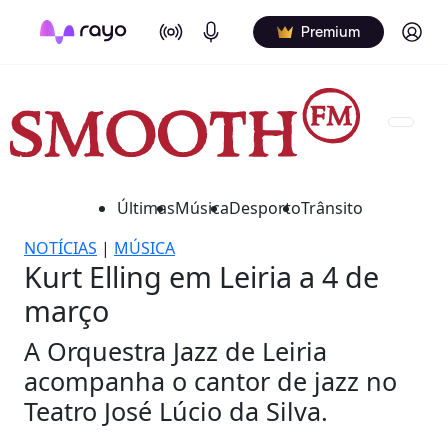
On Air
Podcasts
Log in
Premium
Últimas
Música
Desporto
Trânsito
NOTÍCIAS
|
MÚSICA
Kurt Elling em Leiria a 4 de
março
A Orquestra Jazz de Leiria
acompanha o cantor de jazz no
Teatro José Lúcio da Silva.