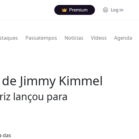
Premium
Log in
staques
Passatempos
Notícias
Vídeos
Agenda
a de Jimmy Kimmel
riz lançou para
a das