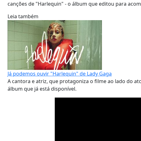
canções de "Harlequin" - o álbum que editou para acomp
Leia também
Já podemos ouvir "Harlequin" de Lady Gaga
A cantora e atriz, que protagoniza o filme ao lado do 
álbum que já está disponível.