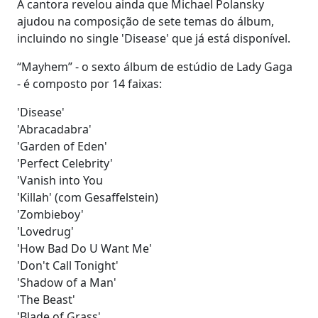
A cantora revelou ainda que Michael Polansky
ajudou na composição de sete temas do álbum,
incluindo no single 'Disease' que já está disponível.
“Mayhem” - o sexto álbum de estúdio de Lady Gaga
- é composto por 14 faixas:
'Disease'
'Abracadabra'
'Garden of Eden'
'Perfect Celebrity'
'Vanish into You
'Killah' (com Gesaffelstein)
'Zombieboy'
'Lovedrug'
'How Bad Do U Want Me'
'Don't Call Tonight'
'Shadow of a Man'
'The Beast'
'Blade of Grass'