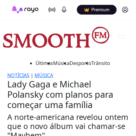
On Air
Podcasts
Log in
Premium
Últimas
Música
Desporto
Trânsito
NOTÍCIAS
|
MÚSICA
Lady Gaga e Michael
Polansky com planos para
começar uma família
A norte-americana revelou ontem
que o novo álbum vai chamar-se
"Mayhem".