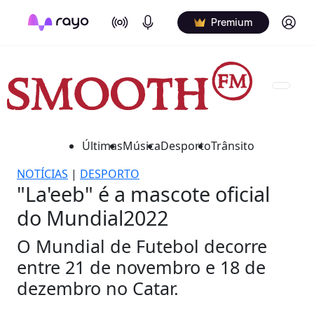
On Air
Podcasts
Log in
Premium
Últimas
Música
Desporto
Trânsito
NOTÍCIAS
|
DESPORTO
"La'eeb" é a mascote oficial
do Mundial2022
O Mundial de Futebol decorre
entre 21 de novembro e 18 de
dezembro no Catar.