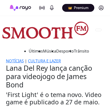
On Air
Podcasts
Log in
Premium
Últimas
Música
Desporto
Trânsito
NOTÍCIAS
|
CULTURA E LAZER
Lana Del Rey lança canção
para videojogo de James
Bond
'First Light' é o tema novo. Video
game é publicado a 27 de maio.