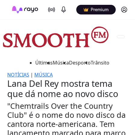
On Air
Podcasts
Log in
Premium
Últimas
Música
Desporto
Trânsito
NOTÍCIAS
|
MÚSICA
Lana Del Rey mostra tema
que dá nome ao novo disco
"Chemtrails Over the Country
Club" é o nome do novo disco da
cantora norte-americana. Tem
lançamento marcado para março.