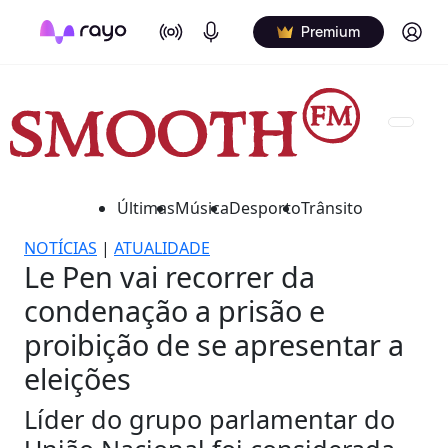
On Air
Podcasts
Log in
Premium
Últimas
Música
Desporto
Trânsito
NOTÍCIAS
|
ATUALIDADE
Le Pen vai recorrer da
condenação a prisão e
proibição de se apresentar a
eleições
Líder do grupo parlamentar do