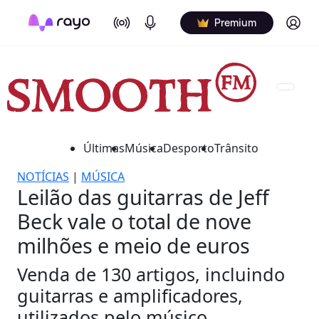
On Air
Podcasts
Log in
Premium
Últimas
Música
Desporto
Trânsito
NOTÍCIAS
|
MÚSICA
Leilão das guitarras de Jeff
Beck vale o total de nove
milhões e meio de euros
Venda de 130 artigos, incluindo
guitarras e amplificadores,
utilizados pelo músico.