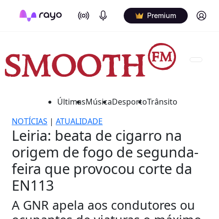
On Air
Podcasts
Log in
Premium
Últimas
Música
Desporto
Trânsito
NOTÍCIAS
|
ATUALIDADE
Leiria: beata de cigarro na
origem de fogo de segunda-
feira que provocou corte da
EN113
A GNR apela aos condutores ou