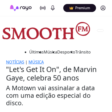
On Air
Podcasts
Log in
Premium
Últimas
Música
Desporto
Trânsito
NOTÍCIAS
|
MÚSICA
"Let's Get It On", de Marvin
Gaye, celebra 50 anos
A Motown vai assinalar a data
com uma edição especial do
disco.