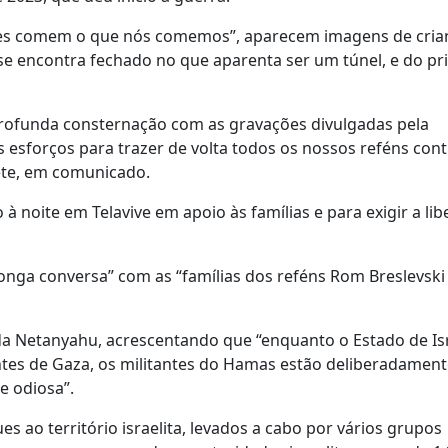
Eles comem o que nós comemos”, aparecem imagens de cria
se encontra fechado no que aparenta ser um túnel, e do pr
rofunda consternação com as gravações divulgadas pela
s esforços para trazer de volta todos os nossos reféns con
ete, em comunicado.
noite em Telavive em apoio às famílias e para exigir a lib
ga conversa” com as “famílias dos reféns Rom Breslevski
da Netanyahu, acrescentando que “enquanto o Estado de Is
ntes de Gaza, os militantes do Hamas estão deliberadament
 e odiosa”.
 ao território israelita, levados a cabo por vários grupos