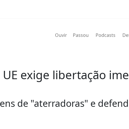
Ouvir
Passou
Podcasts
De
 UE exige libertação im
magens de "aterradoras" e def