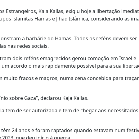
 Estrangeiros, Kaja Kallas, exigiu hoje a libertação imedia
grupos islamitas Hamas e Jihad Islâmica, considerando as i
emonstram a barbárie do Hamas. Todos os reféns devem ser
as nas redes sociais.
ostram dois reféns emagrecidos gerou comoção em Israel e
 um acordo o mais rapidamente possível para a sua liberta
m muito fracos e magros, numa cena concebida para traçar
io sobre Gaza”, declarou Kaja Kallas.
a tem de ser autorizada e tem de chegar aos necessitados
i, têm 24 anos e foram raptados quando estavam num festiv
2023, que deu início à guerra.