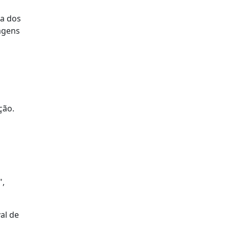
ta dos
magens
ção.
",
al de