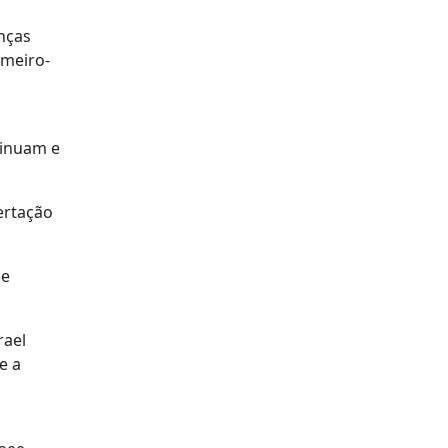
nças
imeiro-
tinuam e
ertação
 e
rael
e a