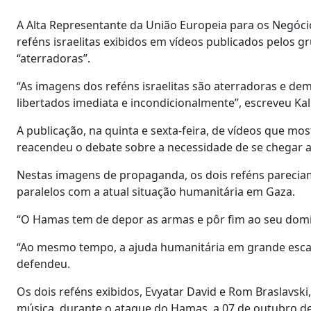
A Alta Representante da União Europeia para os Negócios
reféns israelitas exibidos em vídeos publicados pelos 
“aterradoras”.
“As imagens dos reféns israelitas são aterradoras e d
libertados imediata e incondicionalmente”, escreveu Kall
A publicação, na quinta e sexta-feira, de vídeos que m
reacendeu o debate sobre a necessidade de se chegar a
Nestas imagens de propaganda, os dois reféns parecia
paralelos com a atual situação humanitária em Gaza.
“O Hamas tem de depor as armas e pôr fim ao seu domín
“Ao mesmo tempo, a ajuda humanitária em grande escal
defendeu.
Os dois reféns exibidos, Evyatar David e Rom Braslavsk
música, durante o ataque do Hamas, a 07 de outubro de 