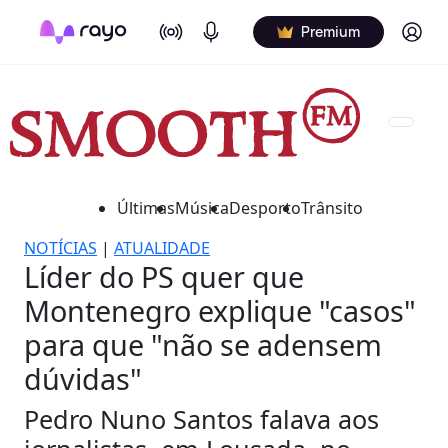
On Air
Podcasts
Log in
Premium
Últimas
Música
Desporto
Trânsito
NOTÍCIAS
|
ATUALIDADE
Líder do PS quer que
Montenegro explique "casos"
para que "não se adensem
dúvidas"
Pedro Nuno Santos falava aos